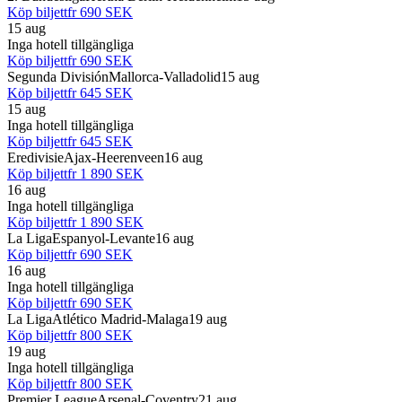
Köp biljett
fr
690 SEK
15 aug
Inga hotell tillgängliga
Köp biljett
fr
690 SEK
Segunda División
Mallorca-Valladolid
15 aug
Köp biljett
fr
645 SEK
15 aug
Inga hotell tillgängliga
Köp biljett
fr
645 SEK
Eredivisie
Ajax-Heerenveen
16 aug
Köp biljett
fr
1 890 SEK
16 aug
Inga hotell tillgängliga
Köp biljett
fr
1 890 SEK
La Liga
Espanyol-Levante
16 aug
Köp biljett
fr
690 SEK
16 aug
Inga hotell tillgängliga
Köp biljett
fr
690 SEK
La Liga
Atlético Madrid-Malaga
19 aug
Köp biljett
fr
800 SEK
19 aug
Inga hotell tillgängliga
Köp biljett
fr
800 SEK
Premier League
Arsenal-Coventry
21 aug