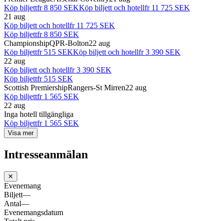
Köp biljett
fr
8 850 SEK
Köp biljett och hotell
fr
11 725 SEK
21 aug
Köp biljett och hotell
fr
11 725 SEK
Köp biljett
fr
8 850 SEK
Championship
QPR-Bolton
22 aug
Köp biljett
fr
515 SEK
Köp biljett och hotell
fr
3 390 SEK
22 aug
Köp biljett och hotell
fr
3 390 SEK
Köp biljett
fr
515 SEK
Scottish Premiership
Rangers-St Mirren
22 aug
Köp biljett
fr
1 565 SEK
22 aug
Inga hotell tillgängliga
Köp biljett
fr
1 565 SEK
Visa mer
Intresseanmälan
✕
Evenemang
Biljett
—
Antal
—
Evenemangsdatum