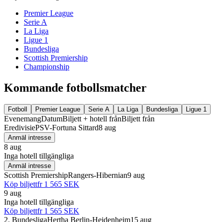
Premier League
Serie A
La Liga
Ligue 1
Bundesliga
Scottish Premiership
Championship
Kommande fotbollsmatcher
Fotboll
Premier League
Serie A
La Liga
Bundesliga
Ligue 1
Evenemang
Datum
Biljett + hotell från
Biljett från
Eredivisie
PSV-Fortuna Sittard
8 aug
Anmäl intresse
8 aug
Inga hotell tillgängliga
Anmäl intresse
Scottish Premiership
Rangers-Hibernian
9 aug
Köp biljett
fr
1 565 SEK
9 aug
Inga hotell tillgängliga
Köp biljett
fr
1 565 SEK
2. Bundesliga
Hertha Berlin-Heidenheim
15 aug