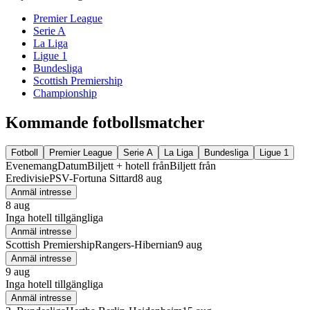
Premier League
Serie A
La Liga
Ligue 1
Bundesliga
Scottish Premiership
Championship
Kommande fotbollsmatcher
Fotboll
Premier League
Serie A
La Liga
Bundesliga
Ligue 1
Evenemang
Datum
Biljett + hotell från
Biljett från
Eredivisie
PSV-Fortuna Sittard
8 aug
Anmäl intresse
8 aug
Inga hotell tillgängliga
Anmäl intresse
Scottish Premiership
Rangers-Hibernian
9 aug
Anmäl intresse
9 aug
Inga hotell tillgängliga
Anmäl intresse