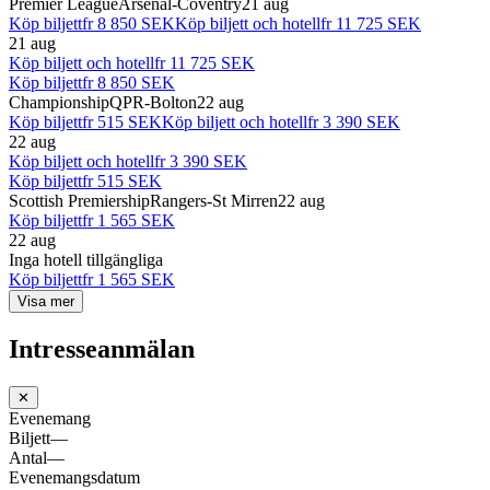
Premier League
Arsenal-Coventry
21 aug
Köp biljett
fr
8 850 SEK
Köp biljett och hotell
fr
11 725 SEK
21 aug
Köp biljett och hotell
fr
11 725 SEK
Köp biljett
fr
8 850 SEK
Championship
QPR-Bolton
22 aug
Köp biljett
fr
515 SEK
Köp biljett och hotell
fr
3 390 SEK
22 aug
Köp biljett och hotell
fr
3 390 SEK
Köp biljett
fr
515 SEK
Scottish Premiership
Rangers-St Mirren
22 aug
Köp biljett
fr
1 565 SEK
22 aug
Inga hotell tillgängliga
Köp biljett
fr
1 565 SEK
Visa mer
Intresseanmälan
✕
Evenemang
Biljett
—
Antal
—
Evenemangsdatum