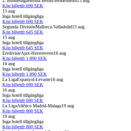
2. Bundesliga
Hertha Berlin-Heidenheim
15 aug
Köp biljett
fr
690 SEK
15 aug
Inga hotell tillgängliga
Köp biljett
fr
690 SEK
Segunda División
Mallorca-Valladolid
15 aug
Köp biljett
fr
645 SEK
15 aug
Inga hotell tillgängliga
Köp biljett
fr
645 SEK
Eredivisie
Ajax-Heerenveen
16 aug
Köp biljett
fr
1 890 SEK
16 aug
Inga hotell tillgängliga
Köp biljett
fr
1 890 SEK
La Liga
Espanyol-Levante
16 aug
Köp biljett
fr
690 SEK
16 aug
Inga hotell tillgängliga
Köp biljett
fr
690 SEK
La Liga
Atlético Madrid-Malaga
19 aug
Köp biljett
fr
800 SEK
19 aug
Inga hotell tillgängliga
Köp biljett
fr
800 SEK