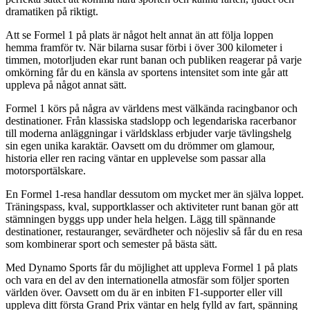
dramatiken på riktigt.
Att se Formel 1 på plats är något helt annat än att följa loppen
hemma framför tv. När bilarna susar förbi i över 300 kilometer i
timmen, motorljuden ekar runt banan och publiken reagerar på varje
omkörning får du en känsla av sportens intensitet som inte går att
uppleva på något annat sätt.
Formel 1 körs på några av världens mest välkända racingbanor och
destinationer. Från klassiska stadslopp och legendariska racerbanor
till moderna anläggningar i världsklass erbjuder varje tävlingshelg
sin egen unika karaktär. Oavsett om du drömmer om glamour,
historia eller ren racing väntar en upplevelse som passar alla
motorsportälskare.
En Formel 1-resa handlar dessutom om mycket mer än själva loppet.
Träningspass, kval, supportklasser och aktiviteter runt banan gör att
stämningen byggs upp under hela helgen. Lägg till spännande
destinationer, restauranger, sevärdheter och nöjesliv så får du en resa
som kombinerar sport och semester på bästa sätt.
Med Dynamo Sports får du möjlighet att uppleva Formel 1 på plats
och vara en del av den internationella atmosfär som följer sporten
världen över. Oavsett om du är en inbiten F1-supporter eller vill
uppleva ditt första Grand Prix väntar en helg fylld av fart, spänning