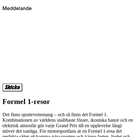
Meddelande
Formel 1-resor
Det finns sportevenemang – och så finns det Formel 1.
Kombinationen av världens snabbaste förare, ikoniska banor och en
elektrisk atmosfär gör varje Grand Prix till en upplevelse långt
utöver det vanliga. För motorsportfans är en Formel 1-resa det
perfekta sättet att komma nära sporten och känna farten, ljudet och