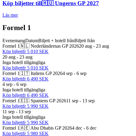
Köp biljetter till
🇭🇺 Ungerns GP 2027
Läs mer
Formel 1
Evenemang
Datum
Biljett + hotell från
Biljett från
Formel 1
🇳🇱 Nederländernas GP 2026
20 aug - 23 aug
Köp biljett
fr
5 010 SEK
20 aug - 23 aug
Inga hotell tillgängliga
Köp biljett
fr
5 010 SEK
Formel 1
🇮🇹 Italiens GP 2026
4 sep - 6 sep
Köp biljett
fr
6 490 SEK
4 sep - 6 sep
Inga hotell tillgängliga
Köp biljett
fr
6 490 SEK
Formel 1
🇪🇸 Spaniens GP 2026
11 sep - 13 sep
Köp biljett
fr
5 990 SEK
11 sep - 13 sep
Inga hotell tillgängliga
Köp biljett
fr
5 990 SEK
Formel 1
🇦🇪 Abu Dhabis GP 2026
4 dec - 6 dec
Köp biljett
fr
5 980 SEK