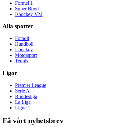
Formel 1
Super Bowl
Ishockey-VM
Alla sporter
Fotboll
Handboll
Ishockey
Motorsport
Tennis
Ligor
Premier League
Serie A
Bundesliga
La Liga
Ligue 1
Få vårt nyhetsbrev
E-post