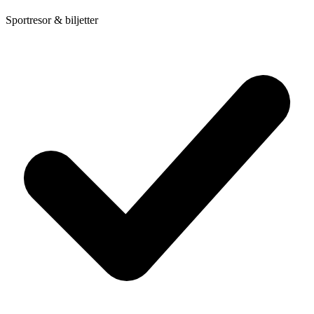
Sportresor & biljetter