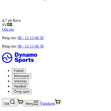
4,7 på Reco
SV
Om oss
Ring oss:
08 - 12 13 46 50
Ring oss:
08 - 12 13 46 50
Fotboll
Motorsport
Ishockey
Handboll
Övrig sport
Varukorg
Sök
Meny