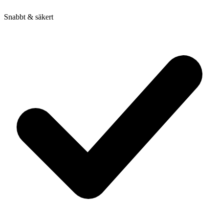
Snabbt & säkert