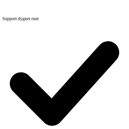
Support dygnet runt